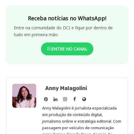
Receba notícias no WhatsApp!
Entre na comunidade do DCI e fique por dentro de
tudo em primeira mão.
ENTRE NO CANAL
Anny Malagolini
Anny
Anny
Anny
Anny
Site
Malagolini
Malagolini
Malagolini
Malagolini
de
Anny Malagolini é jornalista especializada
no
no
no
no
Anny
em produção de conteúdo digital,
Pinterest
LinkedIn
Instagram
Facebook
Malagolini
jornalismo online e estratégia editorial. Com
passagem por veículos de comunicação