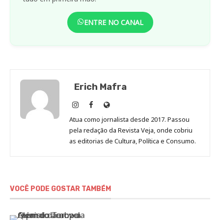
ENTRE NO CANAL
Erich Mafra
Erich
Erich
Site
Mafra
Mafra
de
Atua como jornalista desde 2017. Passou
no
no
Erich
pela redação da Revista Veja, onde cobriu
Instagram
Facebook
Mafra
as editorias de Cultura, Política e Consumo.
VOCÊ PODE GOSTAR TAMBÉM