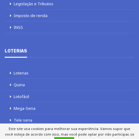
Legislação e Tributos
Imposto de renda
INSS
LOTERIAS
Loterias
Quina
Lotofácil
Mega-Sena
Tele sena
Este site usa cookies para melhorar sua experiência. Vamos supor que
você esteja de acordo com isso, mas você pode optar por não participar, se