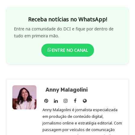
Receba notícias no WhatsApp!
Entre na comunidade do DCI e fique por dentro de
tudo em primeira mão.
ENTRE NO CANAL
Anny Malagolini
Anny
Anny
Anny
Anny
Site
Malagolini
Malagolini
Malagolini
Malagolini
de
Anny Malagolini é jornalista especializada
no
no
no
no
Anny
em produção de conteúdo digital,
Pinterest
LinkedIn
Instagram
Facebook
Malagolini
jornalismo online e estratégia editorial. Com
passagem por veículos de comunicação