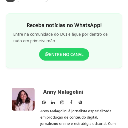
Receba notícias no WhatsApp!
Entre na comunidade do DCI e fique por dentro de
tudo em primeira mão.
ENTRE NO CANAL
Anny Malagolini
Anny
Anny
Anny
Anny
Site
Malagolini
Malagolini
Malagolini
Malagolini
de
Anny Malagolini é jornalista especializada
no
no
no
no
Anny
em produção de conteúdo digital,
Pinterest
LinkedIn
Instagram
Facebook
Malagolini
jornalismo online e estratégia editorial. Com