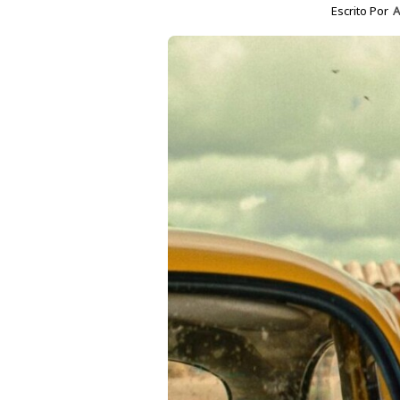
Escrito Por
A