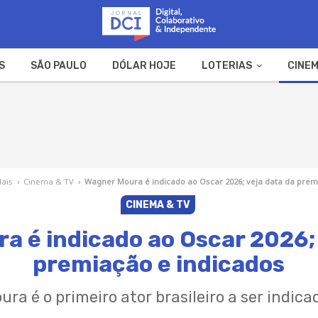
S
SÃO PAULO
DÓLAR HOJE
LOTERIAS
CINEM
A FAZENDA
WEB STORIES
Mais
›
Cinema & TV
›
Wagner Moura é indicado ao Oscar 2026; veja data da prem
CINEMA & TV
a é indicado ao Oscar 2026; 
premiação e indicados
ra é o primeiro ator brasileiro a ser indica