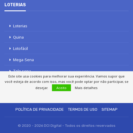
LOTERIAS
Loterias
Quina
Lotofácil
Mega-Sena
Tele sena
Este site usa cookies para melhorar sua experiência. Vamos supor que
você esteja de acordo com isso, mas você pode optar por não participar, se
desejar.
Aceito
Mais detalhes
SOBRE NÓS
AUTORES
FALE COM O JORNAL DCI
POLÍTICA DE PRIVACIDADE
TERMOS DE USO
SITEMAP
© 2020 - 2026 DCI Digital - Todos os direitos reservados