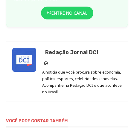
ENTRE NO CANAL
Redação Jornal DCI
Site
de
A notícia que você procura sobre economia,
Redação
política, esportes, celebridades e novelas.
Jornal
Acompanhe na Redação DCI o que acontece
no Brasil.
DCI
VOCÊ PODE GOSTAR TAMBÉM