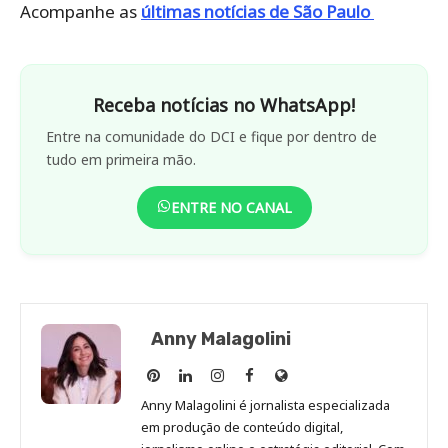
Acompanhe as
últimas notícias de São Paulo
Receba notícias no WhatsApp!
Entre na comunidade do DCI e fique por dentro de
tudo em primeira mão.
ENTRE NO CANAL
Anny Malagolini
Anny
Anny
Anny
Anny
Site
Malagolini
Malagolini
Malagolini
Malagolini
de
Anny Malagolini é jornalista especializada
no
no
no
no
Anny
em produção de conteúdo digital,