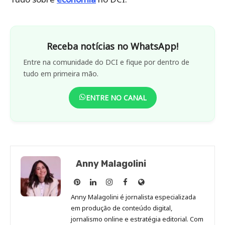
Receba notícias no WhatsApp!
Entre na comunidade do DCI e fique por dentro de
tudo em primeira mão.
ENTRE NO CANAL
Anny Malagolini
Anny
Anny
Anny
Anny
Site
Malagolini
Malagolini
Malagolini
Malagolini
de
Anny Malagolini é jornalista especializada
no
no
no
no
Anny
em produção de conteúdo digital,
Pinterest
LinkedIn
Instagram
Facebook
Malagolini
jornalismo online e estratégia editorial. Com