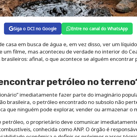
Siga o DCI no Google
Entre no canal do WhatsApp
de casa em busca de água e, em vez disso, ver um líquido 
de um filme, mas aconteceu de verdade no interior do C
 brasileiros: afinal, o que acontece se alguém encontrar 
 encontrar petróleo no terreno
lionário” imediatamente fazer parte do imaginário popular
ção brasileira, o petróleo encontrado no subsolo não per
fica que ninguém pode explorar, vender ou armazenar o m
e petróleo, o proprietário deve comunicar imediatament
combustíveis, conhecida como ANP. O órgão é responsável
viabilidade econômica e definir os próximos passos técnic