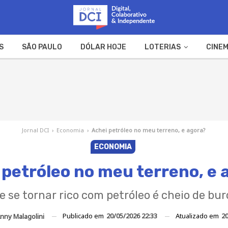
S
SÃO PAULO
DÓLAR HOJE
LOTERIAS
CINEM
A FAZENDA
WEB STORIES
Jornal DCI
›
Economia
›
Achei petróleo no meu terreno, e agora?
ECONOMIA
 petróleo no meu terreno, e 
 se tornar rico com petróleo é cheio de bu
Publicado em
20/05/2026 22:33
Atualizado em
20
nny Malagolini