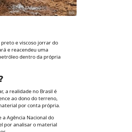
DCI
preto e viscoso jorrar do
eará e reacendeu uma
petróleo dentro da própria
?
, a realidade no Brasil é
tence ao dono do terreno,
aterial por conta própria.
e a Agência Nacional do
 por analisar o material
os.