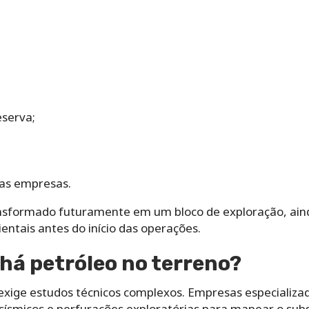
serva;
as empresas.
nsformado futuramente em um bloco de exploração, ainda
ientais antes do início das operações.
há petróleo no terreno?
 exige estudos técnicos complexos. Empresas especializad
sísmicos e perfurações exploratórias para mapear o subs