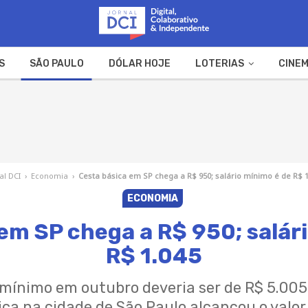
S
SÃO PAULO
DÓLAR HOJE
LOTERIAS
CINEM
A FAZENDA
WEB STORIES
al DCI
›
Economia
›
Cesta básica em SP chega a R$ 950; salário mínimo é de R$ 1
ECONOMIA
em SP chega a R$ 950; salár
R$ 1.045
o mínimo em outubro deveria ser de R$ 5.00
ica na cidade de São Paulo alcançou o valor