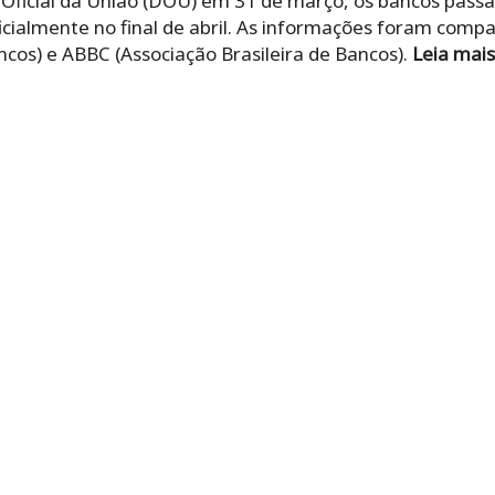
o Oficial da União (DOU) em 31 de março, os bancos pas
cialmente no final de abril. As informações foram compa
ncos) e ABBC (Associação Brasileira de Bancos).
Leia mais