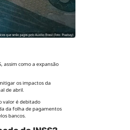
ios que serão pagos pelo Auxílio Brasil (Foto: Pixabay)
S, assim como a expansão
mitigar os impactos da
l de abril.
 valor é debitado
ida da folha de pagamentos
los bancos.