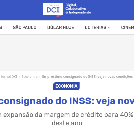
S
SÃO PAULO
DÓLAR HOJE
LOTERIAS
CINEM
A FAZENDA
WEB STORIES
Jornal DCI
›
Economia
›
Empréstimo consignado do INSS: veja novas condições
ECONOMIA
onsignado do INSS: veja no
 expansão da margem de crédito para 40% 
deste ano