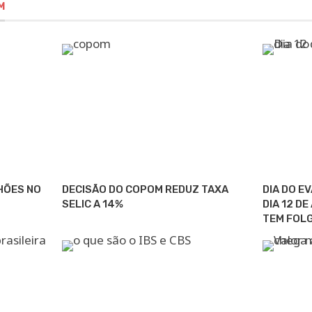
M
HÕES NO
DECISÃO DO COPOM REDUZ TAXA
DIA DO E
SELIC A 14%
DIA 12 D
TEM FOL