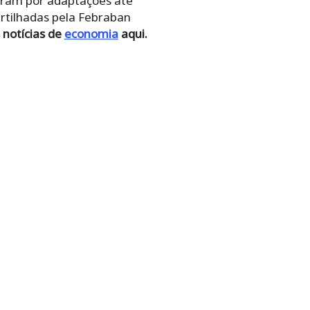
saram por adaptações até
rtilhadas pela Febraban
 notícias de
economia
aqui.