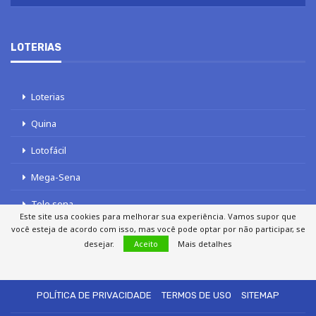
LOTERIAS
Loterias
Quina
Lotofácil
Mega-Sena
Tele sena
Este site usa cookies para melhorar sua experiência. Vamos supor que
você esteja de acordo com isso, mas você pode optar por não participar, se
desejar.
Aceito
Mais detalhes
SOBRE NÓS
AUTORES
FALE COM O JORNAL DCI
POLÍTICA DE PRIVACIDADE
TERMOS DE USO
SITEMAP