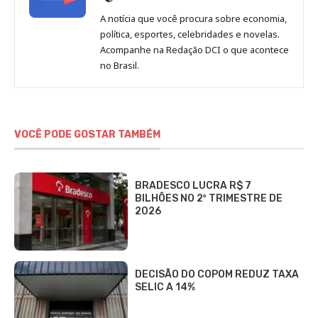
de
A notícia que você procura sobre economia,
Redação
política, esportes, celebridades e novelas.
Jornal
Acompanhe na Redação DCI o que acontece
no Brasil.
DCI
VOCÊ PODE GOSTAR TAMBÉM
BRADESCO LUCRA R$ 7
BILHÕES NO 2º TRIMESTRE DE
2026
DECISÃO DO COPOM REDUZ TAXA
SELIC A 14%