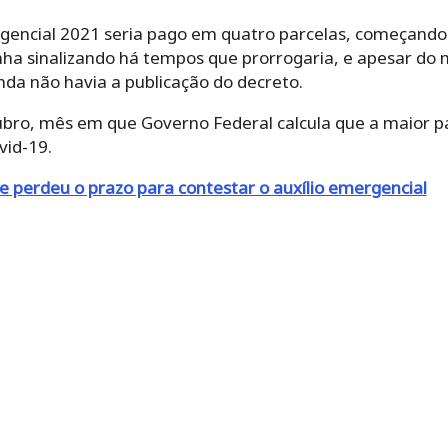
ergencial 2021 seria pago em quatro parcelas, começand
nha sinalizando há tempos que prorrogaria, e apesar do 
nda não havia a publicação do decreto.
tubro, mês em que Governo Federal calcula que a maior p
vid-19.
e perdeu o prazo para contestar o auxílio emergencial