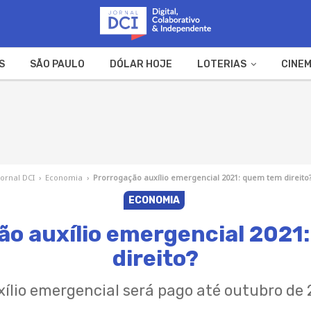
S
SÃO PAULO
DÓLAR HOJE
LOTERIAS
CINEM
A FAZENDA
WEB STORIES
Jornal DCI
›
Economia
›
Prorrogação auxílio emergencial 2021: quem tem direito
ECONOMIA
ão auxílio emergencial 2021
direito?
xílio emergencial será pago até outubro de 