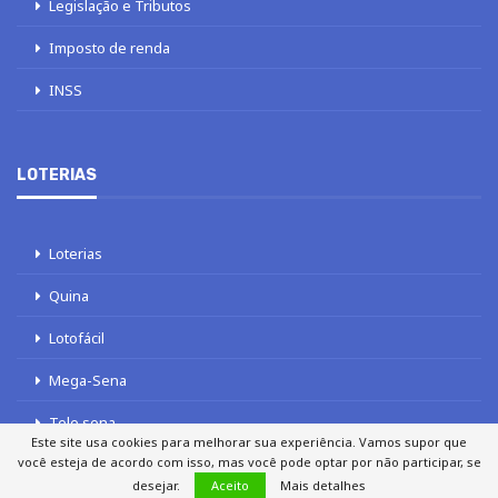
Legislação e Tributos
Imposto de renda
INSS
LOTERIAS
Loterias
Quina
Lotofácil
Mega-Sena
Tele sena
Este site usa cookies para melhorar sua experiência. Vamos supor que
você esteja de acordo com isso, mas você pode optar por não participar, se
desejar.
Aceito
Mais detalhes