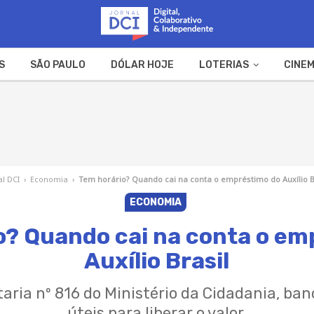
S
SÃO PAULO
DÓLAR HOJE
LOTERIAS
CINEM
A FAZENDA
WEB STORIES
al DCI
›
Economia
›
Tem horário? Quando cai na conta o empréstimo do Auxílio B
ECONOMIA
o? Quando cai na conta o em
Auxílio Brasil
aria nº 816 do Ministério da Cidadania, ban
úteis para liberar o valor.