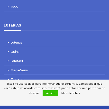
INSS
LOTERIAS
Loterias
Quina
Lotofácil
Mega-Sena
Tele sena
Este site usa cookies para melhorar sua experiência. Vamos supor que
você esteja de acordo com isso, mas você pode optar por não participar, se
desejar.
Aceito
Mais detalhes
SOBRE NÓS
AUTORES
FALE COM O JORNAL DCI