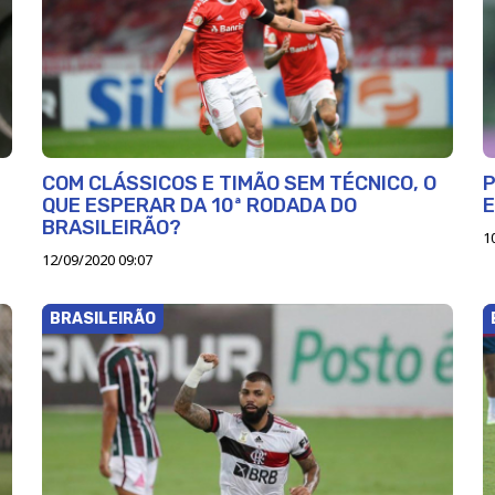
COM CLÁSSICOS E TIMÃO SEM TÉCNICO, O
P
QUE ESPERAR DA 10ª RODADA DO
E
BRASILEIRÃO?
1
12/09/2020 09:07
BRASILEIRÃO