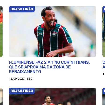
BRASILEIRÃO
FLUMINENSE FAZ 2 A 1 NO CORINTHIANS,
C
QUE SE APROXIMA DA ZONA DE
A
REBAIXAMENTO
1
13/09/2020 18:59
BRASILEIRÃO