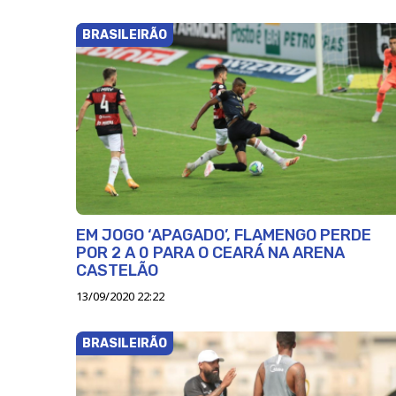
BRASILEIRÃO
EM JOGO ‘APAGADO’, FLAMENGO PERDE
POR 2 A 0 PARA O CEARÁ NA ARENA
CASTELÃO
13/09/2020 22:22
BRASILEIRÃO