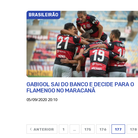
BRASILEIRÃO
GABIGOL SAI DO BANCO E DECIDE PARA O
FLAMENGO NO MARACANÃ
05/09/2020 20:10
ANTERIOR
1
…
175
176
177
178