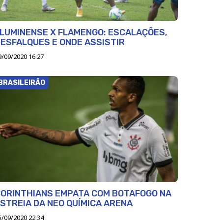
LUMINENSE X FLAMENGO: ESCALAÇÕES,
ESFALQUES E ONDE ASSISTIR
9/09/2020 16:27
BRASILEIRÃO
ORINTHIANS EMPATA COM BOTAFOGO NA
STREIA DA NEO QUÍMICA ARENA
5/09/2020 22:34