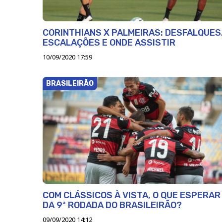
CORINTHIANS X PALMEIRAS: DESFALQUES
ESCALAÇÕES E ONDE ASSISTIR
10/09/2020 17:59
BRASILEIRÃO
COM CLÁSSICOS À VISTA, O QUE ESPERAR
DA 9ª RODADA DO BRASILEIRÃO?
09/09/2020 14:12