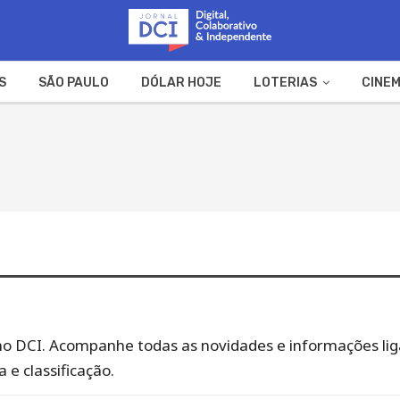
S
SÃO PAULO
DÓLAR HOJE
LOTERIAS
CINEM
A FAZENDA
WEB STORIES
rão no DCI. Acompanhe todas as novidades e informações l
 e classificação.