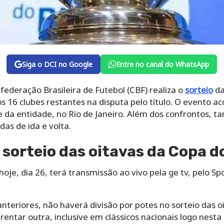
Siga o DCI no Google
Entre no canal do WhatsApp
federação Brasileira de Futebol (CBF) realiza o
sorteio
da
s 16 clubes restantes na disputa pelo título. O evento ac
ede da entidade, no Rio de Janeiro. Além dos confrontos, 
as de ida e volta.
 sorteio das oitavas da Copa d
hoje, dia 26, terá transmissão ao vivo pela ge tv, pelo S
teriores, não haverá divisão por potes no sorteio das oit
entar outra, inclusive em clássicos nacionais logo nest