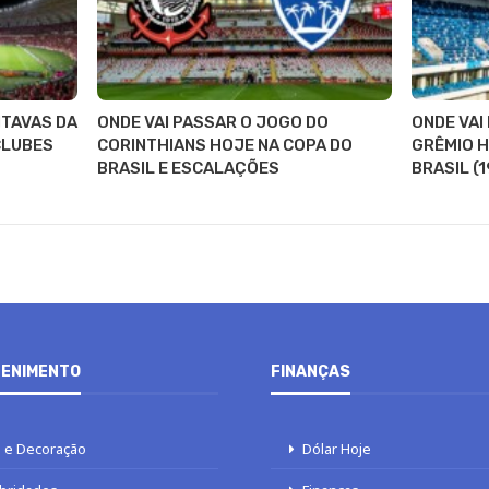
ITAVAS DA
ONDE VAI PASSAR O JOGO DO
ONDE VAI
CLUBES
CORINTHIANS HOJE NA COPA DO
GRÊMIO H
BRASIL E ESCALAÇÕES
BRASIL (
ENIMENTO
FINANÇAS
 e Decoração
Dólar Hoje