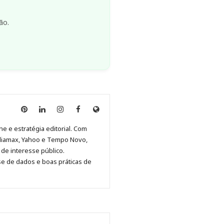
ão.
Anny
Anny
Anny
Anny
Site
Malagolini
Malagolini
Malagolini
Malagolini
de
ne e estratégia editorial. Com
no
no
no
no
Anny
diamax, Yahoo e Tempo Novo,
Pinterest
LinkedIn
Instagram
Facebook
Malagolini
de interesse público.
se de dados e boas práticas de