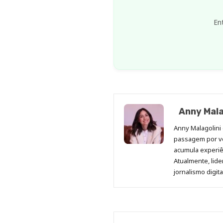
En
Anny Mala
Anny Malagolini 
passagem por v
acumula experiên
Atualmente, lid
jornalismo digit