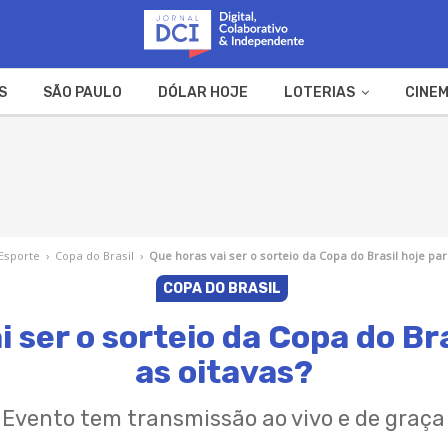
S
SÃO PAULO
DÓLAR HOJE
LOTERIAS
CINEM
A FAZENDA
WEB STORIES
Esporte
›
Copa do Brasil
›
Que horas vai ser o sorteio da Copa do Brasil hoje par
COPA DO BRASIL
i ser o sorteio da Copa do Bra
as oitavas?
Evento tem transmissão ao vivo e de graça