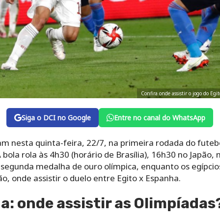
Confira onde assistir o jogo do Eg
Siga o DCI no Google
Entre no canal do WhatsApp
m nesta quinta-feira, 22/7, na primeira rodada do futeb
 bola rola às 4h30 (horário de Brasília), 16h30 no Japão,
segunda medalha de ouro olímpica, enquanto os egípcios
o, onde assistir o duelo entre Egito x Espanha.
a: onde assistir as Olimpíadas