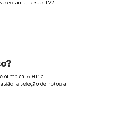
 No entanto, o SporTV2
co?
olímpica. A Fúria
sião, a seleção derrotou a