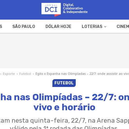
S
SÃO PAULO
DÓLAR HOJE
LOTERIAS
CINEM
A FAZENDA
WEB STORIES
›
Esporte
›
Futebol
›
Egito x Espanha nas Olimpíadas – 22/7: onde assistir ao viv
FUTEBOL
ha nas Olimpíadas – 22/7: on
vivo e horário
tam nesta quinta-feira, 22/7, na Arena Sap
válido pela 1ª rodada das Olimpíadas.