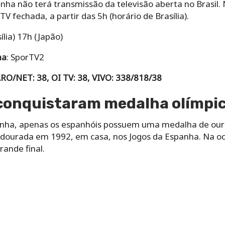
anha não terá transmissão da televisão aberta no Brasil.
 fechada, a partir das 5h (horário de Brasília).
ília) 17h (Japão)
ha
: SporTV2
ARO/NET: 38, OI TV: 38, VIVO: 338/818/38
 conquistaram medalha olímpi
anha, apenas os espanhóis possuem uma medalha de ouro 
dourada em 1992, em casa, nos Jogos da Espanha. Na oca
rande final.