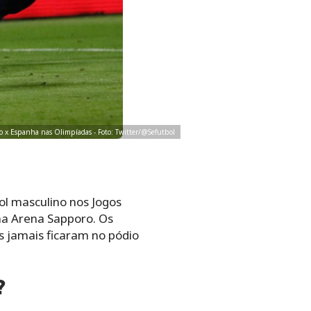
ito x Espanha nas Olimpíadas - Foto: Twitter/@Sefutbol
ol masculino nos Jogos
 na Arena Sapporo. Os
 jamais ficaram no pódio
?