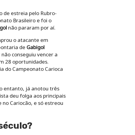
 de estreia pelo Rubro-
ato Brasileiro e foi o
gol
não pararam por aí.
prou o atacante em
pontaria de
Gabigol
r não conseguiu vencer a
 em 28 oportunidades.
ria do Campeonato Carioca
No entanto, já anotou três
sta deu folga aos principais
e no Cariocão, e só estreou
 século?