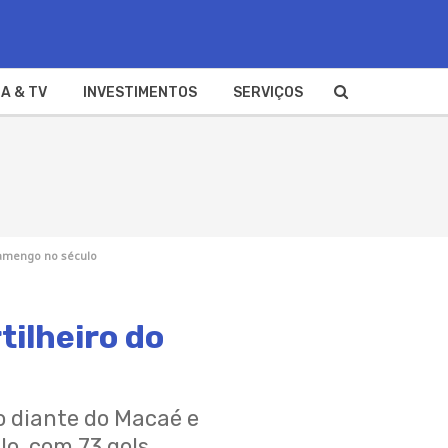
A & TV
INVESTIMENTOS
SERVIÇOS
lamengo no século
tilheiro do
o diante do Macaé e
o, com 73 gols.