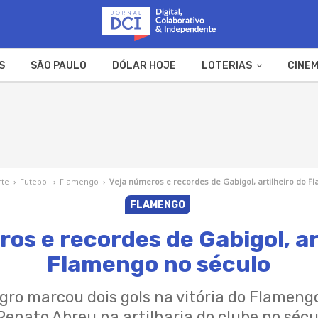
S
SÃO PAULO
DÓLAR HOJE
LOTERIAS
CINEM
A FAZENDA
WEB STORIES
rte
›
Futebol
›
Flamengo
›
Veja números e recordes de Gabigol, artilheiro do F
FLAMENGO
os e recordes de Gabigol, ar
Flamengo no século
ro marcou dois gols na vitória do Flameng
nato Abreu na artilharia do clube no sécul