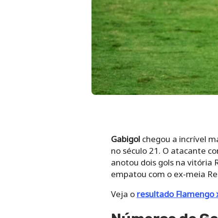
Gabigol
chegou a incrível m
no século 21. O atacante co
anotou dois gols na vitória
empatou com o ex-meia Rena
Veja o
resultado Flamengo x