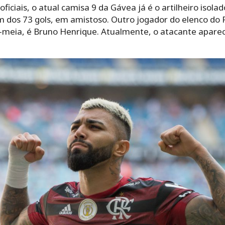
ficiais, o atual camisa 9 da Gávea já é o artilheiro isola
 dos 73 gols, em amistoso. Outro jogador do elenco do
x-meia, é Bruno Henrique. Atualmente, o atacante aparec