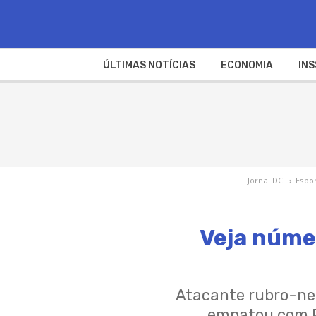
ÚLTIMAS NOTÍCIAS
ECONOMIA
INS
Jornal DCI
›
Espo
Veja númer
Atacante rubro-neg
empatou com Re