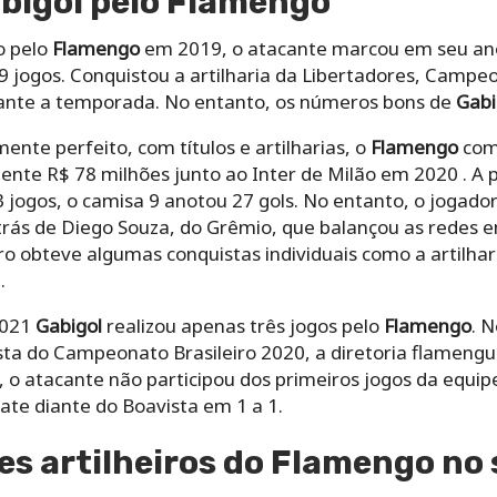
bigol pelo Flamengo
o pelo
Flamengo
em 2019, o atacante marcou em seu ano
 jogos. Conquistou a artilharia da Libertadores, Campeon
urante a temporada. No entanto, os números bons de
Gabi
ente perfeito, com títulos e artilharias, o
Flamengo
com
ente R$ 78 milhões junto ao Inter de Milão em 2020 . A 
 jogos, o camisa 9 anotou 27 gols. No entanto, o jogado
u atrás de Diego Souza, do Grêmio, que balançou as redes
 obteve algumas conquistas individuais como a artilha
.
2021
Gabigol
realizou apenas três jogos pelo
Flamengo
. 
sta do Campeonato Brasileiro 2020, a diretoria flamengui
o, o atacante não participou dos primeiros jogos da equip
ate diante do Boavista em 1 a 1.
es artilheiros do Flamengo no