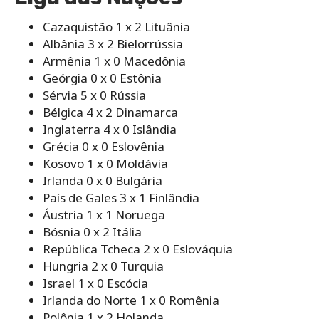
Cazaquistão 1 x 2 Lituânia
Albânia 3 x 2 Bielorrússia
Armênia 1 x 0 Macedônia
Geórgia 0 x 0 Estônia
Sérvia 5 x 0 Rússia
Bélgica 4 x 2 Dinamarca
Inglaterra 4 x 0 Islândia
Grécia 0 x 0 Eslovênia
Kosovo 1 x 0 Moldávia
Irlanda 0 x 0 Bulgária
País de Gales 3 x 1 Finlândia
Áustria 1 x 1 Noruega
Bósnia 0 x 2 Itália
República Tcheca 2 x 0 Eslováquia
Hungria 2 x 0 Turquia
Israel 1 x 0 Escócia
Irlanda do Norte 1 x 0 Romênia
Polônia 1 x 2 Holanda