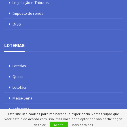
Legislação e Tributos
Imposto de renda
INSS
LOTERIAS
Loterias
Quina
Lotofácil
Mega-Sena
Tele sena
Este site usa cookies para melhorar sua experiência. Vamos supor que
você esteja de acordo com isso, mas você pode optar por não participar, se
desejar.
Aceito
Mais detalhes