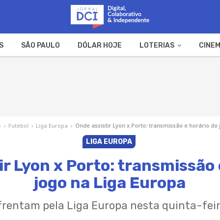
S
SÃO PAULO
DÓLAR HOJE
LOTERIAS
CINEM
A FAZENDA
WEB STORIES
e
›
Futebol
›
Liga Europa
›
Onde assistir Lyon x Porto: transmissão e horário do
LIGA EUROPA
ir Lyon x Porto: transmissão 
jogo na Liga Europa
frentam pela Liga Europa nesta quinta-feir