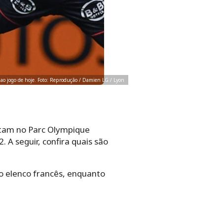
r ao jogo de hoje. Foto: Reprodução / Damien LG / Lyon
entam no Parc Olympique
. A seguir, confira quais são
a o elenco francês, enquanto