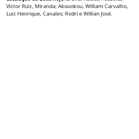
Victor Ruiz, Miranda; Akouokou, William Carvalho,
Luiz Henrique, Canales; Rodri e Willian José.