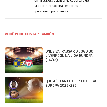
Jornalista, especialista na cobertura de
Beatriz
futebol internacional, esportes, e
Fabbri
apaixonada por animais.
VOCÊ PODE GOSTAR TAMBÉM
ONDE VAI PASSAR O JOGO DO
LIVERPOOL NA LIGA EUROPA
(14/12)
QUEM É O ARTILHEIRO DA LIGA
EUROPA 2022/23?