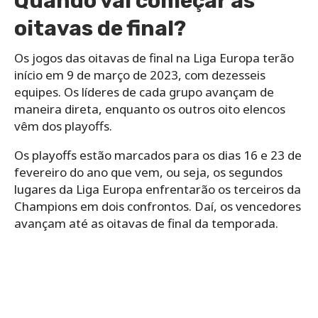
Quando vai começar as
oitavas de final?
Os jogos das oitavas de final na Liga Europa terão
início em 9 de março de 2023, com dezesseis
equipes. Os líderes de cada grupo avançam de
maneira direta, enquanto os outros oito elencos
vêm dos playoffs.
Os playoffs estão marcados para os dias 16 e 23 de
fevereiro do ano que vem, ou seja, os segundos
lugares da Liga Europa enfrentarão os terceiros da
Champions em dois confrontos. Daí, os vencedores
avançam até as oitavas de final da temporada.