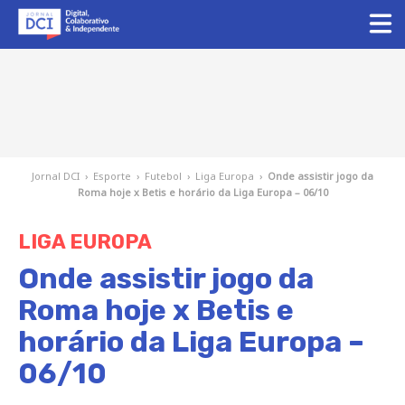
Jornal DCI
›
Esporte
›
Futebol
›
Liga Europa
›
Onde assistir jogo da
Roma hoje x Betis e horário da Liga Europa – 06/10
LIGA EUROPA
Onde assistir jogo da
Roma hoje x Betis e
horário da Liga Europa –
06/10