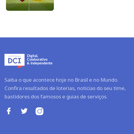
Saiba o que acontece hoje no Brasil e no Mundo.
Confira resultados de loterias, notícias do seu time,
bastidores dos famosos e guias de serviços.