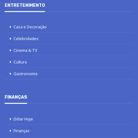
ENTRETENIMENTO
Casa e Decoração
Celebridades
Cinema & TV
Cultura
Gastronomia
FINANÇAS
Dólar Hoje
Finanças