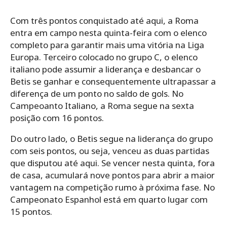
Com três pontos conquistado até aqui, a Roma
entra em campo nesta quinta-feira com o elenco
completo para garantir mais uma vitória na Liga
Europa. Terceiro colocado no grupo C, o elenco
italiano pode assumir a liderança e desbancar o
Betis se ganhar e consequentemente ultrapassar a
diferença de um ponto no saldo de gols. No
Campeoanto Italiano, a Roma segue na sexta
posição com 16 pontos.
Do outro lado, o Betis segue na liderança do grupo
com seis pontos, ou seja, venceu as duas partidas
que disputou até aqui. Se vencer nesta quinta, fora
de casa, acumulará nove pontos para abrir a maior
vantagem na competição rumo à próxima fase. No
Campeonato Espanhol está em quarto lugar com
15 pontos.