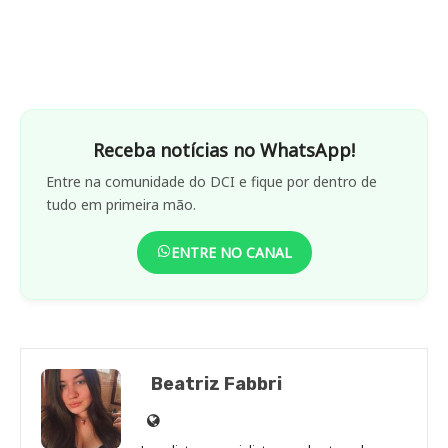
Receba notícias no WhatsApp!
Entre na comunidade do DCI e fique por dentro de
tudo em primeira mão.
ENTRE NO CANAL
Beatriz Fabbri
Site
de