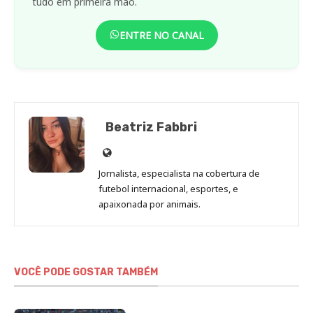
tudo em primeira mão.
ENTRE NO CANAL
Beatriz Fabbri
Site
de
Jornalista, especialista na cobertura de
Beatriz
futebol internacional, esportes, e
Fabbri
apaixonada por animais.
VOCÊ PODE GOSTAR TAMBÉM