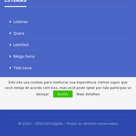
LOTERIAS
Loterias
Quina
Lotofácil
Mega-Sena
Tele sena
Este site usa cookies para melhorar sua experiência. Vamos supor que
você esteja de acordo com isso, mas você pode optar por não participar, se
desejar.
Aceito
Mais detalhes
SOBRE NÓS
AUTORES
FALE COM O JORNAL DCI
POLÍTICA DE PRIVACIDADE
TERMOS DE USO
SITEMAP
© 2020 - 2026 DCI Digital - Todos os direitos reservados