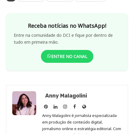
Receba notícias no WhatsApp!
Entre na comunidade do DCI e fique por dentro de
tudo em primeira mão.
ENTRE NO CANAL
Anny Malagolini
Anny
Anny
Anny
Anny
Site
Malagolini
Malagolini
Malagolini
Malagolini
de
Anny Malagolini é jornalista especializada
no
no
no
no
Anny
em produção de conteúdo digital,
Pinterest
LinkedIn
Instagram
Facebook
Malagolini
jornalismo online e estratégia editorial. Com