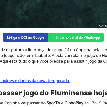
Confir
Siga o DCI no Google
Entre no canal do WhatsApp
riz disputam a liderança do grupo 14 na Copinha pela s
o Joaquinzão, em Taubaté. A bola vai rolar no jogo do Fl
 Aqui está tudo o que você precisa para assistir jogo da C
 equipes e duelos da nova temporada
 passar jogo do Fluminense hoj
na Copinha vai passar no
SporTV
e
GloboPlay
às 17h15 (ho