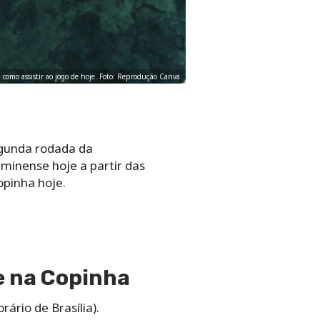
a como assistir ao jogo de hoje. Foto: Reprodução Canva
egunda rodada da
uminense hoje a partir das
opinha hoje.
e na Copinha
rário de Brasília).