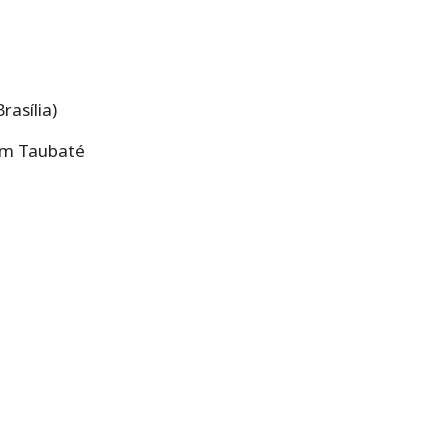
rasília)
 em Taubaté