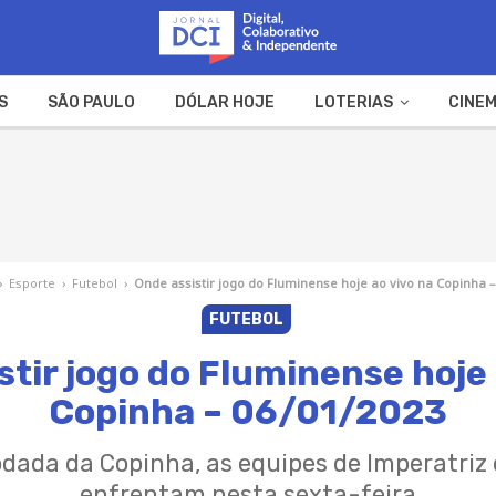
S
SÃO PAULO
DÓLAR HOJE
LOTERIAS
CINEM
A FAZENDA
WEB STORIES
›
Esporte
›
Futebol
›
Onde assistir jogo do Fluminense hoje ao vivo na Copinha –
FUTEBOL
stir jogo do Fluminense hoje 
Copinha – 06/01/2023
dada da Copinha, as equipes de Imperatriz
enfrentam nesta sexta-feira