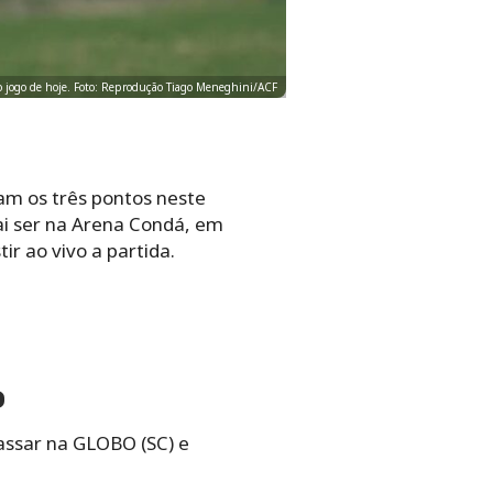
ao jogo de hoje. Foto: Reprodução Tiago Meneghini/ACF
am os três pontos neste
vai ser na Arena Condá, em
r ao vivo a partida.
o
passar na GLOBO (SC) e