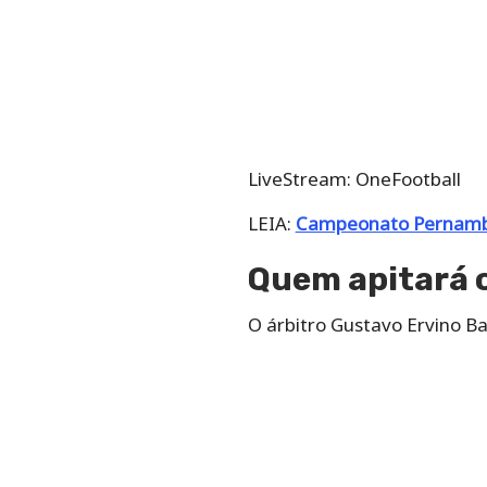
LiveStream: OneFootball
LEIA:
Campeonato Pernambuc
Quem apitará o
O árbitro Gustavo Ervino B