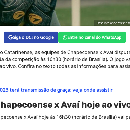
Descubra onde assistir 
Siga o DCI no Google
Entre no canal do WhatsApp
Catarinense, as equipes de Chapecoense x Avaí disput
a da competição às 16h30 (horário de Brasília). O jogo 
 vivo. Confira no texto todas as informações para assisti
3 terá transmissão de graça; veja onde assistir
Chapecoense x Avaí hoje ao viv
ecoense x Avaí hoje às 16h30 (horário de Brasília) vai 