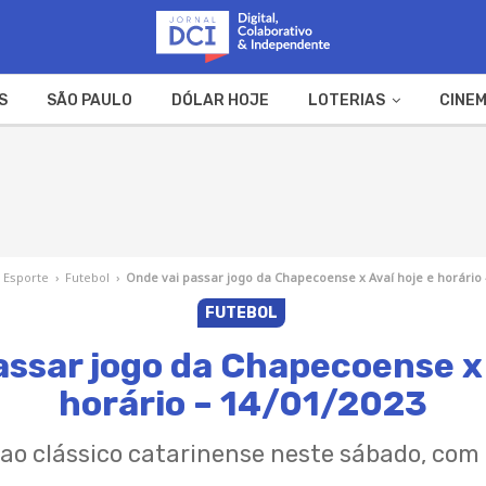
S
SÃO PAULO
DÓLAR HOJE
LOTERIAS
CINEM
A FAZENDA
WEB STORIES
Esporte
›
Futebol
›
Onde vai passar jogo da Chapecoense x Avaí hoje e horário 
FUTEBOL
assar jogo da Chapecoense x 
horário – 14/01/2023
 ao clássico catarinense neste sábado, com