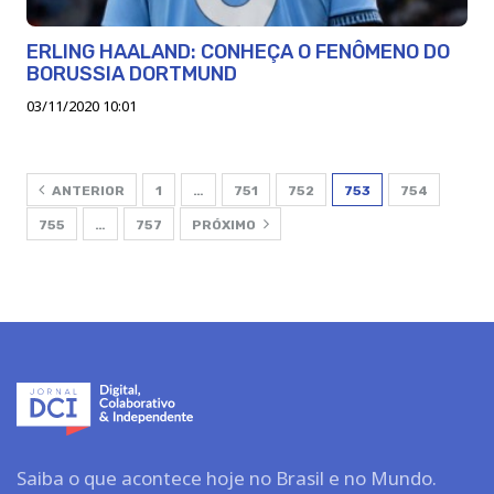
ERLING HAALAND: CONHEÇA O FENÔMENO DO
BORUSSIA DORTMUND
03/11/2020 10:01
ANTERIOR
1
…
751
752
753
754
755
…
757
PRÓXIMO
Saiba o que acontece hoje no Brasil e no Mundo.