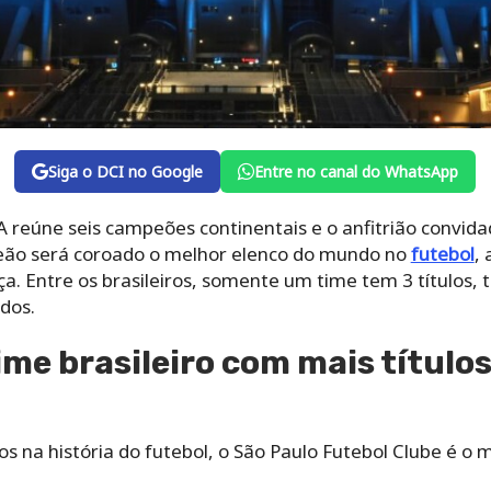
Siga o DCI no Google
Entre no canal do WhatsApp
A reúne seis campeões continentais e o anfitrião convid
eão será coroado o melhor elenco do mundo no
futebol
,
ça. Entre os brasileiros, somente um time tem 3 títulos, 
dos.
ime brasileiro com mais título
os na história do futebol, o São Paulo Futebol Clube é o