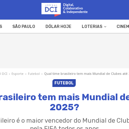
S
SÃO PAULO
DÓLAR HOJE
LOTERIAS
CINEM
A FAZENDA
WEB STORIES
l DCI
›
Esporte
›
Futebol
›
Qual time brasileiro tem mais Mundial de Clubes até 
FUTEBOL
rasileiro tem mais Mundial d
2025?
ileiro é o maior vencedor do Mundial de Club
pela FIFA todos os anos