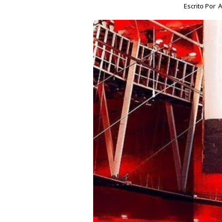
Escrito Por
A