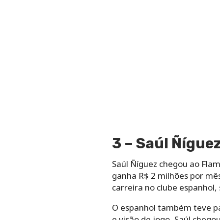
3 – Saúl Ñígue
Saúl Ñíguez chegou ao Flam
ganha R$ 2 milhões por mês
carreira no clube espanhol
O espanhol também teve pas
e visão de jogo, Saúl chego