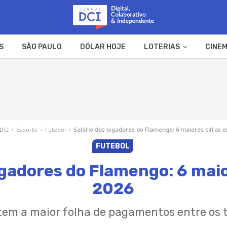
S
SÃO PAULO
DÓLAR HOJE
LOTERIAS
CINEM
A FAZENDA
WEB STORIES
 DCI
›
Esporte
›
Futebol
›
Salário dos jogadores do Flamengo: 6 maiores cifras 
FUTEBOL
ogadores do Flamengo: 6 mai
2026
em a maior folha de pagamentos entre os t