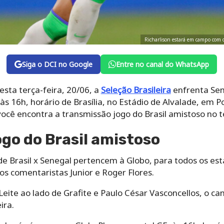
Richarlison estará em campo com o
Siga o DCI no Google
Entre no canal do WhatsApp
esta terça-feira, 20/06, a
Seleção Brasileira
enfrenta Se
às 16h, horário de Brasília, no Estádio de Alvalade, em P
ocê encontra a transmissão jogo do Brasil amistoso no t
go do Brasil amistoso
de Brasil x Senegal pertencem à Globo, para todos os est
os comentaristas Junior e Roger Flores.
Leite ao lado de Grafite e Paulo César Vasconcellos, o 
ira.