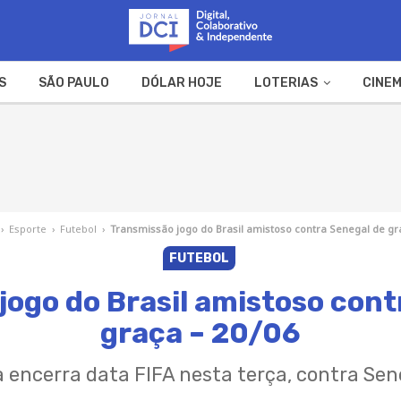
S
SÃO PAULO
DÓLAR HOJE
LOTERIAS
CINEM
A FAZENDA
WEB STORIES
›
Esporte
›
Futebol
›
Transmissão jogo do Brasil amistoso contra Senegal de gr
FUTEBOL
jogo do Brasil amistoso cont
graça – 20/06
ra encerra data FIFA nesta terça, contra Se