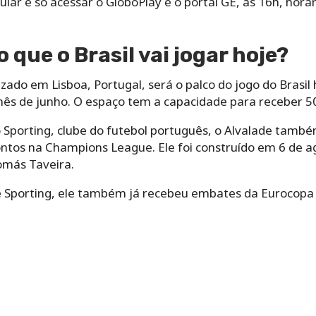
lular é só acessar o GloboPlay e o portal GE, às 16h, horár
o que o Brasil vai jogar hoje?
izado em Lisboa, Portugal, será o palco do jogo do Brasil
mês de junho. O espaço tem a capacidade para receber 50
o Sporting, clube do futebol português, o Alvalade tamb
ontos na Champions League. Ele foi construído em 6 de a
omás Taveira.
e Sporting, ele também já recebeu embates da Eurocopa