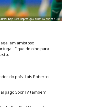
 Brasil hoje. Foto: Reprodução Joilson Marconne / CBF
negal em amistoso
ortugal. Fique de olho para
exto.
ados do país. Luis Roberto
canal pago SporTV também