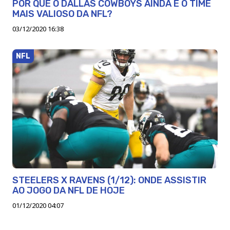
POR QUE O DALLAS COWBOYS AINDA É O TIME
MAIS VALIOSO DA NFL?
03/12/2020 16:38
NFL
STEELERS X RAVENS (1/12): ONDE ASSISTIR
AO JOGO DA NFL DE HOJE
01/12/2020 04:07