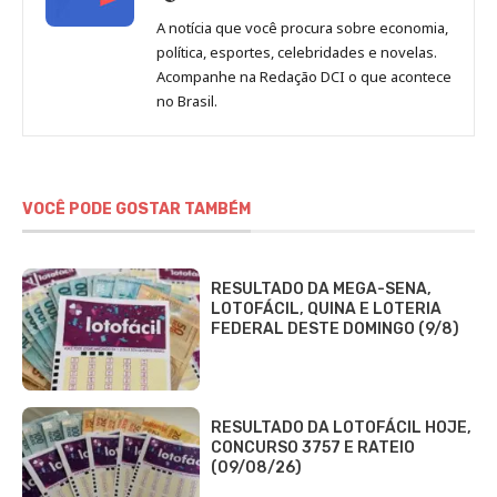
de
A notícia que você procura sobre economia,
Redação
política, esportes, celebridades e novelas.
Jornal
Acompanhe na Redação DCI o que acontece
no Brasil.
DCI
VOCÊ PODE GOSTAR TAMBÉM
RESULTADO DA MEGA-SENA,
LOTOFÁCIL, QUINA E LOTERIA
FEDERAL DESTE DOMINGO (9/8)
RESULTADO DA LOTOFÁCIL HOJE,
CONCURSO 3757 E RATEIO
(09/08/26)