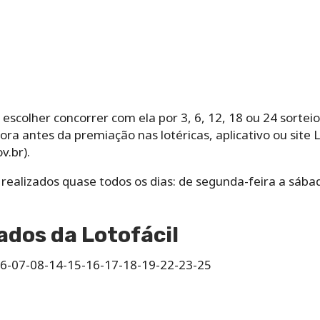
olher‌ ‌concorrer‌ ‌com‌ ‌ela‌ ‌por‌ ‌3,‌ ‌6,‌ ‌12,‌ ‌18‌ ‌ou‌ ‌24‌ ‌sor
ra antes da premiação nas lotéricas, aplicativo ou site 
v.br).
o‌ ‌realizados‌ ‌quase‌ ‌todos‌ ‌os‌ ‌dias: de‌ ‌segunda-feira‌ ‌a‌ ‌sá
ados da Lotofácil
06-07-08-14-15-16-17-18-19-22-23-25