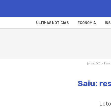
ÚLTIMAS NOTÍCIAS
ECONOMIA
INS
Jornal DCI
›
Fina
Saiu: re
Loto