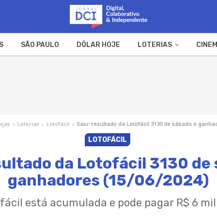
S
SÃO PAULO
DÓLAR HOJE
LOTERIAS
CINEM
A FAZENDA
WEB STORIES
nças
›
Loterias
›
Lotofácil
›
Saiu: resultado da Lotofácil 3130 de sábado e ganha
LOTOFÁCIL
sultado da Lotofácil 3130 de
ganhadores (15/06/2024)
fácil está acumulada e pode pagar R$ 6 mi