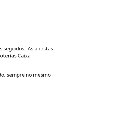
teios seguidos.‌ ‌ As apostas
Loterias Caixa
bado,‌ ‌sempre‌ ‌no‌ ‌mesmo‌