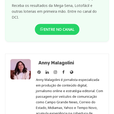
Receba os resultados da Mega-Sena, Lotofácil e
outras loterias em primeira mão. Entre no canal do
DCI.
ENTRE NO CANAL
Anny Malagolini
Anny
Anny
Anny
Anny
Site
Malagolini
Malagolini
Malagolini
Malagolini
de
Anny Malagolini é jornalista especializada
no
no
no
no
Anny
em produção de conteúdo digital,
Pinterest
LinkedIn
Instagram
Facebook
Malagolini
jornalismo online e estratégia editorial. Com
passagem por veículos de comunicação
como Campo Grande News, Correio do
Estado, Midiamax, Yahoo e Tempo Novo,
acumula experiência na cobertura de