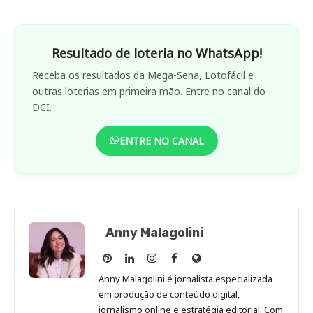
Resultado de loteria no WhatsApp!
Receba os resultados da Mega-Sena, Lotofácil e
outras loterias em primeira mão. Entre no canal do
DCI.
ENTRE NO CANAL
Anny Malagolini
Anny
Anny
Anny
Anny
Site
Malagolini
Malagolini
Malagolini
Malagolini
de
Anny Malagolini é jornalista especializada
no
no
no
no
Anny
em produção de conteúdo digital,
Pinterest
LinkedIn
Instagram
Facebook
Malagolini
jornalismo online e estratégia editorial. Com