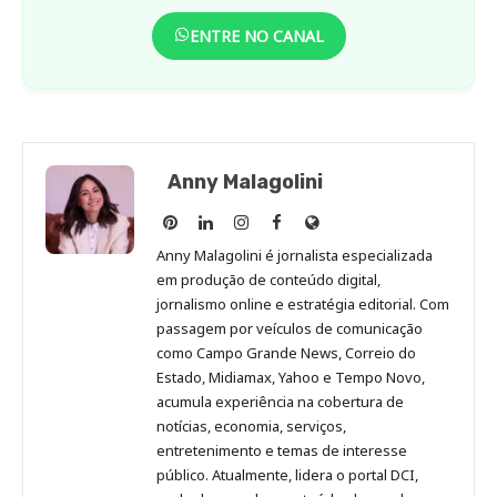
ENTRE NO CANAL
Anny Malagolini
Anny
Anny
Anny
Anny
Site
Malagolini
Malagolini
Malagolini
Malagolini
de
Anny Malagolini é jornalista especializada
no
no
no
no
Anny
em produção de conteúdo digital,
Pinterest
LinkedIn
Instagram
Facebook
Malagolini
jornalismo online e estratégia editorial. Com
passagem por veículos de comunicação
como Campo Grande News, Correio do
Estado, Midiamax, Yahoo e Tempo Novo,
acumula experiência na cobertura de
notícias, economia, serviços,
entretenimento e temas de interesse
público. Atualmente, lidera o portal DCI,