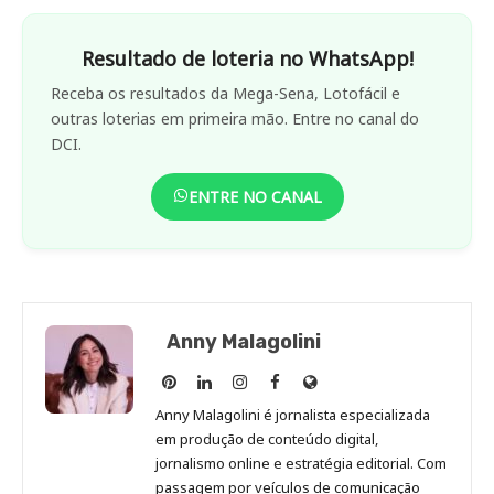
Resultado de loteria no WhatsApp!
Receba os resultados da Mega-Sena, Lotofácil e
outras loterias em primeira mão. Entre no canal do
DCI.
ENTRE NO CANAL
Anny Malagolini
Anny
Anny
Anny
Anny
Site
Malagolini
Malagolini
Malagolini
Malagolini
de
Anny Malagolini é jornalista especializada
no
no
no
no
Anny
em produção de conteúdo digital,
Pinterest
LinkedIn
Instagram
Facebook
Malagolini
jornalismo online e estratégia editorial. Com
passagem por veículos de comunicação