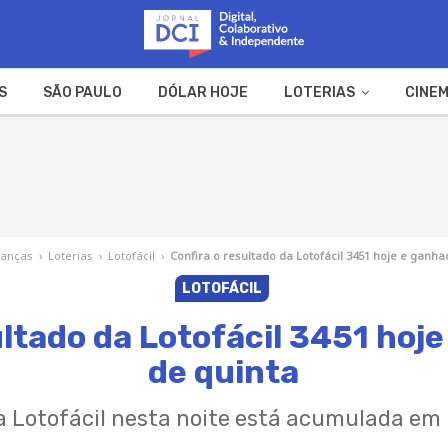
S
SÃO PAULO
DÓLAR HOJE
LOTERIAS
CINEM
A FAZENDA
WEB STORIES
nanças
›
Loterias
›
Lotofácil
›
Confira o resultado da Lotofácil 3451 hoje e ganh
LOTOFÁCIL
ultado da Lotofácil 3451 hoj
de quinta
 Lotofácil nesta noite está acumulada em 