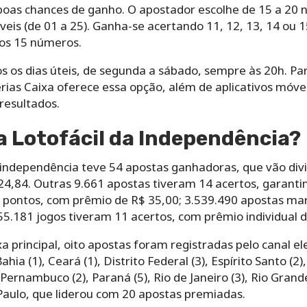
 boas chances de ganho. O apostador escolhe de 15 a 2
eis (de 01 a 25). Ganha-se acertando 11, 12, 13, 14 ou
 os 15 números.
s os dias úteis, de segunda a sábado, sempre às 20h. P
oterias Caixa oferece essa opção, além de aplicativos móve
resultados.
 Lotofácil da Independência?
a independência teve 54 apostas ganhadoras, que vão divi
4,84. Outras 9.661 apostas tiveram 14 acertos, garantin
3 pontos, com prêmio de R$ 35,00; 3.539.490 apostas ma
5.181 jogos tiveram 11 acertos, com prêmio individual d
a principal, oito apostas foram registradas pelo canal el
Bahia (1), Ceará (1), Distrito Federal (3), Espírito Santo (2
), Pernambuco (2), Paraná (5), Rio de Janeiro (3), Rio Grand
 Paulo, que liderou com 20 apostas premiadas.