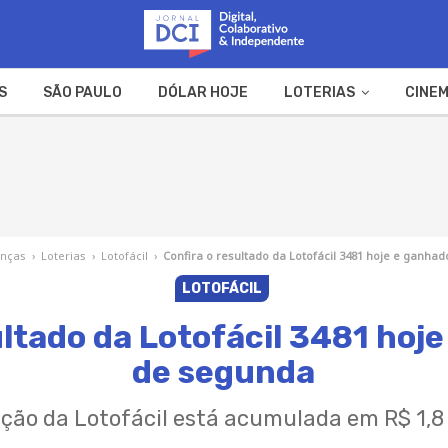
S
SÃO PAULO
DÓLAR HOJE
LOTERIAS
CINEM
A FAZENDA
WEB STORIES
anças
›
Loterias
›
Lotofácil
›
Confira o resultado da Lotofácil 3481 hoje e ganha
LOTOFÁCIL
ultado da Lotofácil 3481 hoj
de segunda
ção da Lotofácil está acumulada em R$ 1,8