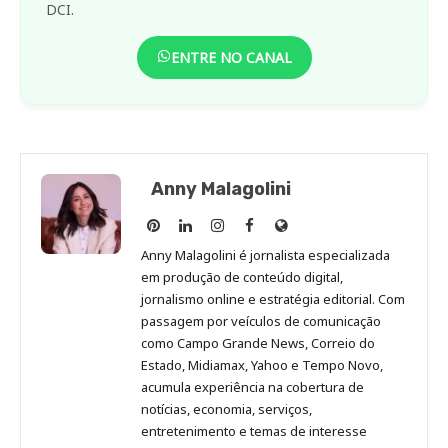
DCI.
ENTRE NO CANAL
Anny Malagolini
Anny
Anny
Anny
Anny
Site
Malagolini
Malagolini
Malagolini
Malagolini
de
Anny Malagolini é jornalista especializada
no
no
no
no
Anny
em produção de conteúdo digital,
Pinterest
LinkedIn
Instagram
Facebook
Malagolini
jornalismo online e estratégia editorial. Com
passagem por veículos de comunicação
como Campo Grande News, Correio do
Estado, Midiamax, Yahoo e Tempo Novo,
acumula experiência na cobertura de
notícias, economia, serviços,
entretenimento e temas de interesse