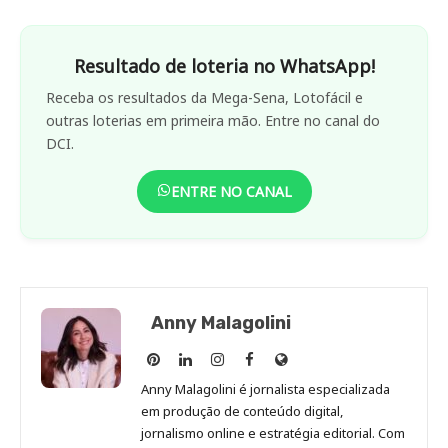
Resultado de loteria no WhatsApp!
Receba os resultados da Mega-Sena, Lotofácil e
outras loterias em primeira mão. Entre no canal do
DCI.
ENTRE NO CANAL
Anny Malagolini
Anny
Anny
Anny
Anny
Site
Malagolini
Malagolini
Malagolini
Malagolini
de
Anny Malagolini é jornalista especializada
no
no
no
no
Anny
em produção de conteúdo digital,
Pinterest
LinkedIn
Instagram
Facebook
Malagolini
jornalismo online e estratégia editorial. Com