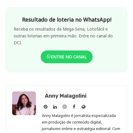
Resultado de loteria no WhatsApp!
Receba os resultados da Mega-Sena, Lotofácil e
outras loterias em primeira mão. Entre no canal do
DCI.
ENTRE NO CANAL
Anny Malagolini
Anny
Anny
Anny
Anny
Site
Malagolini
Malagolini
Malagolini
Malagolini
de
Anny Malagolini é jornalista especializada
no
no
no
no
Anny
em produção de conteúdo digital,
Pinterest
LinkedIn
Instagram
Facebook
Malagolini
jornalismo online e estratégia editorial. Com