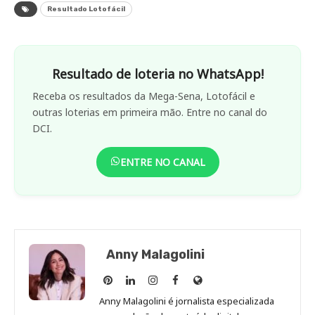
Resultado Lotofácil
Resultado de loteria no WhatsApp!
Receba os resultados da Mega-Sena, Lotofácil e
outras loterias em primeira mão. Entre no canal do
DCI.
ENTRE NO CANAL
Anny Malagolini
Anny
Anny
Anny
Anny
Site
Malagolini
Malagolini
Malagolini
Malagolini
de
Anny Malagolini é jornalista especializada
no
no
no
no
Anny