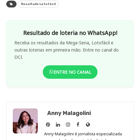
Resultado Lotofácil
Resultado de loteria no WhatsApp!
Receba os resultados da Mega-Sena, Lotofácil e
outras loterias em primeira mão. Entre no canal do
DCI.
ENTRE NO CANAL
Anny Malagolini
Anny
Anny
Anny
Anny
Site
Malagolini
Malagolini
Malagolini
Malagolini
de
Anny Malagolini é jornalista especializada
no
no
no
no
Anny