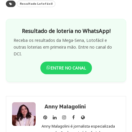
Resultado Lotofácil
Resultado de loteria no WhatsApp!
Receba os resultados da Mega-Sena, Lotofácil e
outras loterias em primeira mão. Entre no canal do
DCI.
ENTRE NO CANAL
Anny Malagolini
Anny
Anny
Anny
Anny
Site
Malagolini
Malagolini
Malagolini
Malagolini
de
Anny Malagolini é jornalista especializada
no
no
no
no
Anny