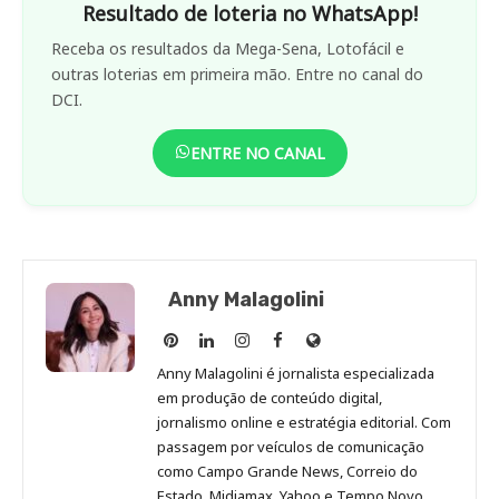
Resultado de loteria no WhatsApp!
Receba os resultados da Mega-Sena, Lotofácil e
outras loterias em primeira mão. Entre no canal do
DCI.
ENTRE NO CANAL
Anny Malagolini
Anny
Anny
Anny
Anny
Site
Malagolini
Malagolini
Malagolini
Malagolini
de
Anny Malagolini é jornalista especializada
no
no
no
no
Anny
em produção de conteúdo digital,
Pinterest
LinkedIn
Instagram
Facebook
Malagolini
jornalismo online e estratégia editorial. Com
passagem por veículos de comunicação
como Campo Grande News, Correio do
Estado, Midiamax, Yahoo e Tempo Novo,