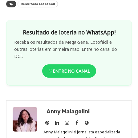
Resultado Lotofácil
Resultado de loteria no WhatsApp!
Receba os resultados da Mega-Sena, Lotofácil e
outras loterias em primeira mão. Entre no canal do
DCI.
ENTRE NO CANAL
Anny Malagolini
Anny
Anny
Anny
Anny
Site
Malagolini
Malagolini
Malagolini
Malagolini
de
Anny Malagolini é jornalista especializada
no
no
no
no
Anny